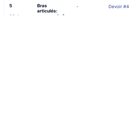
5
Bras
-
Devoir #4
articulés:
commande 1
30 Jan
Chapitres
7, 8
6
Bras
-
Devoir #5
articulés:
commande 2
6 Fév
Chapitres
9, 20
6 bis
Véhicules:
-
Devoir #6
modélisation
13 Fév
Chapitre
11